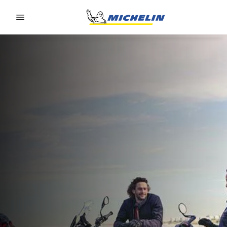
Go to page content
Go to page navigation