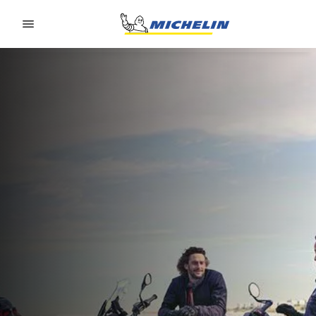
Go to page content
Go to page navigation