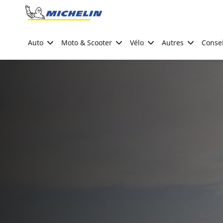
Go to page content
Go to page navigation
Auto
Moto & Scooter
Vélo
Autres
Consei