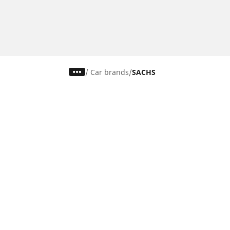
/
Car brands
SACHS
Pneus auto, SUV et utilitaire
Pn
Recherche par modèle ou dimension
Re
Parcourir par constructeur
Par
Parcourir par type de véhicule
Par
Parcourir par saison
Par
Parcourir par famille de produits
Pa
Voir toutes les dimensions
Voi
Pneus voiture de collection