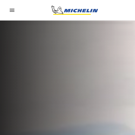
Go to page content
Go to page navigation