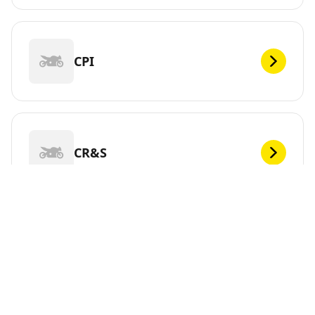
CPI
CR&S
DEF
Vous cherchez de nouveaux pneus pour votre ?
MICHELIN propose une large gamme de pneus pour