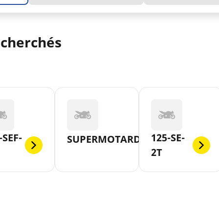
echerchés
-SEF-
125-SE-
SUPERMOTARD
2T