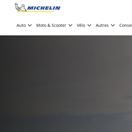
Go to page content
Go to page navigation
Auto
Moto & Scooter
Vélo
Autres
Consei