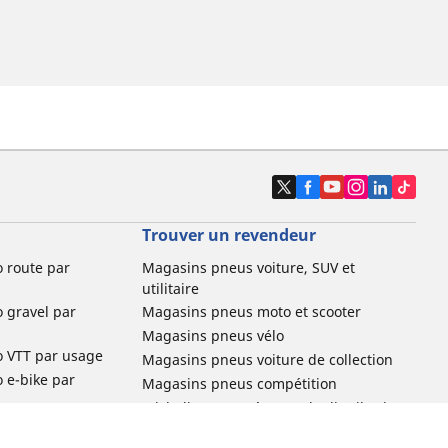
Trouver un revendeur
o route par
Magasins pneus voiture, SUV et
utilitaire
o gravel par
Magasins pneus moto et scooter
Magasins pneus vélo
o VTT par usage
Magasins pneus voiture de collection
o e-bike par
Magasins pneus compétition
Michelin et ses réseaux de distribution
ville et