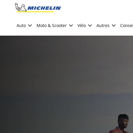
Go to page content
Go to page navigation
Auto
Moto & Scooter
Vélo
Autres
Consei