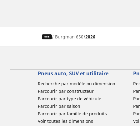
/
Burgman 650
2026
Pneus auto, SUV et utilitaire
Pn
Recherche par modèle ou dimension
Re
Parcourir par constructeur
Par
Parcourir par type de véhicule
Par
Parcourir par saison
Par
Parcourir par famille de produits
Pa
Voir toutes les dimensions
Voi
Pneus voiture de collection
Pneus compétition / Motorsport