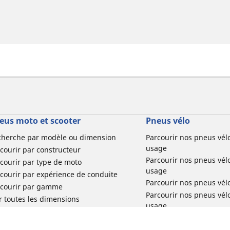
eus moto et scooter
Pneus vélo
cherche par modèle ou dimension
Parcourir nos pneus vél
usage
courir par constructeur
Parcourir nos pneus vél
courir par type de moto
usage
courir par expérience de conduite
Parcourir nos pneus vél
rcourir par gamme
Parcourir nos pneus vél
r toutes les dimensions
usage
Parcourir nos pneus vélo 
tourisme par usage