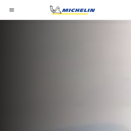
Go to page content
Go to page navigation