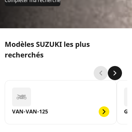
Compléter ma recherche
Modèles SUZUKI les plus
recherchés
VAN-VAN-125
GS