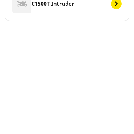
C1500T Intruder
C1800 Intruder
DEF
Vous cherchez de nouveaux pneus pour votre
SUZUKI ? MICHELIN propose une large gamme de
pneus SUZUKI pour répondre à vos besoins de
mobilité. Vous pouvez nous faire confiance.
Depuis 1889, nous n'avons cessé d'innover pour que