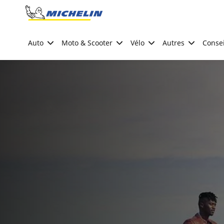
Go to page content
Go to page navigation
Auto
Moto & Scooter
Vélo
Autres
Consei