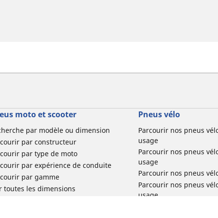
eus moto et scooter
Pneus vélo
cherche par modèle ou dimension
Parcourir nos pneus vél
usage
courir par constructeur
Parcourir nos pneus vél
courir par type de moto
usage
courir par expérience de conduite
Parcourir nos pneus vél
rcourir par gamme
Parcourir nos pneus vél
r toutes les dimensions
usage
Parcourir nos pneus vélo 
tourisme par usage