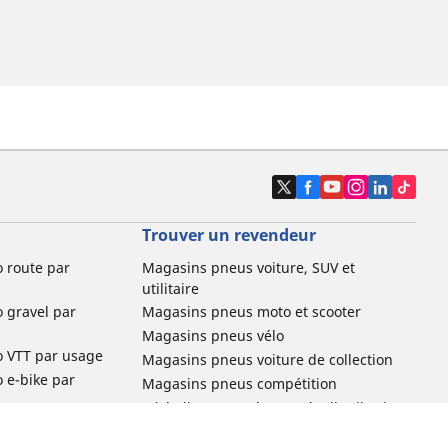
Trouver un revendeur
o route par
Magasins pneus voiture, SUV et
utilitaire
o gravel par
Magasins pneus moto et scooter
Magasins pneus vélo
o VTT par usage
Magasins pneus voiture de collection
o e-bike par
Magasins pneus compétition
Michelin et ses réseaux de distribution
ville et