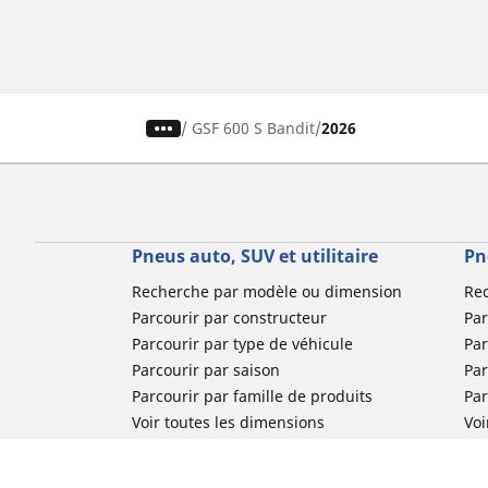
/
GSF 600 S Bandit
2026
Pneus auto, SUV et utilitaire
Pn
Recherche par modèle ou dimension
Re
Parcourir par constructeur
Par
Parcourir par type de véhicule
Par
Parcourir par saison
Par
Parcourir par famille de produits
Pa
Voir toutes les dimensions
Voi
Pneus voiture de collection
Pneus compétition / Motorsport