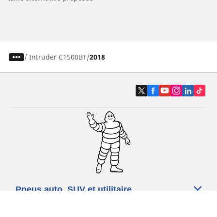
/
Intruder C1500BT
2018
Pneus auto, SUV et utilitaire
Pneus moto et scooter