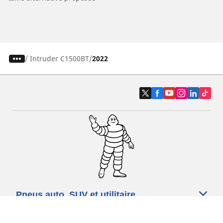
/
Intruder C1500BT
2022
Pneus auto, SUV et utilitaire
Pneus moto et scooter