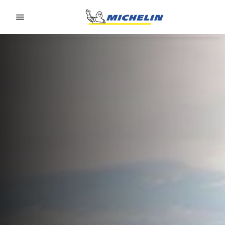
Go to page content
Go to page navigation