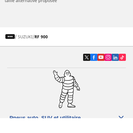
taille alternative proposée
/
SUZUKI
RF 900
Pneus auto, SUV et utilitaire