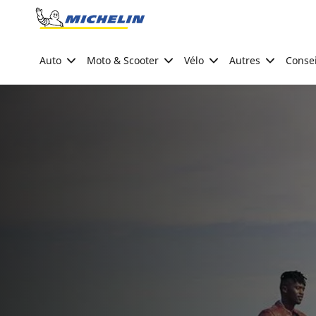
Go to page content
Go to page navigation
Auto
Moto & Scooter
Vélo
Autres
Consei