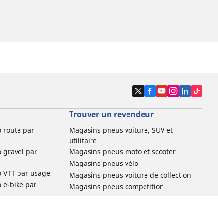
Trouver un revendeur
o route par
Magasins pneus voiture, SUV et
utilitaire
o gravel par
Magasins pneus moto et scooter
Magasins pneus vélo
o VTT par usage
Magasins pneus voiture de collection
o e-bike par
Magasins pneus compétition
Michelin et ses réseaux de distribution
ville et