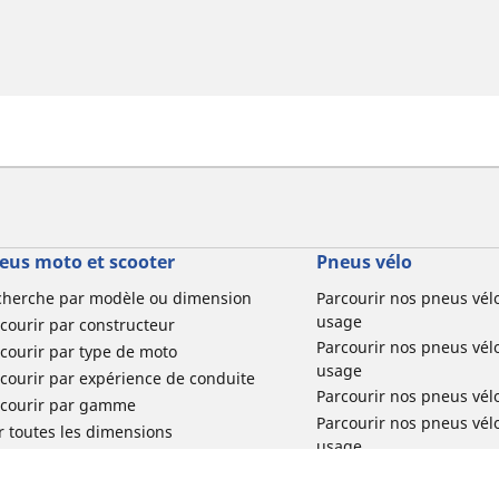
eus moto et scooter
Pneus vélo
cherche par modèle ou dimension
Parcourir nos pneus vél
usage
courir par constructeur
Parcourir nos pneus vél
courir par type de moto
usage
courir par expérience de conduite
Parcourir nos pneus vél
rcourir par gamme
Parcourir nos pneus vél
r toutes les dimensions
usage
Parcourir nos pneus vélo 
tourisme par usage