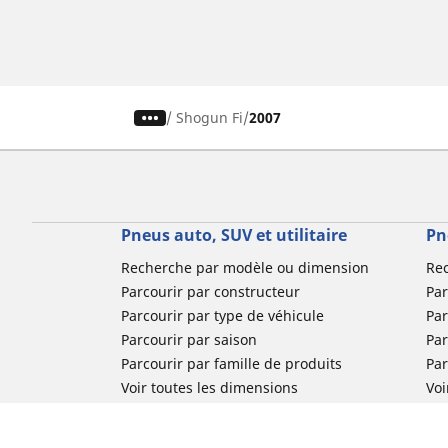
/
Shogun Fi
2007
Pneus auto, SUV et utilitaire
Pn
Recherche par modèle ou dimension
Re
Parcourir par constructeur
Par
Parcourir par type de véhicule
Par
Parcourir par saison
Par
Parcourir par famille de produits
Pa
Voir toutes les dimensions
Voi
Pneus voiture de collection
Pneus compétition / Motorsport