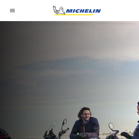
Go to page content
Go to page navigation