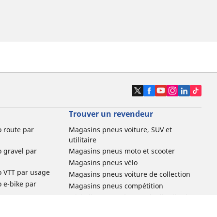
Trouver un revendeur
o route par
Magasins pneus voiture, SUV et
utilitaire
o gravel par
Magasins pneus moto et scooter
Magasins pneus vélo
o VTT par usage
Magasins pneus voiture de collection
o e-bike par
Magasins pneus compétition
Michelin et ses réseaux de distribution
ville et