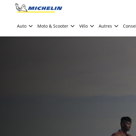
Go to page content
Go to page navigation
Auto
Moto & Scooter
Vélo
Autres
Consei