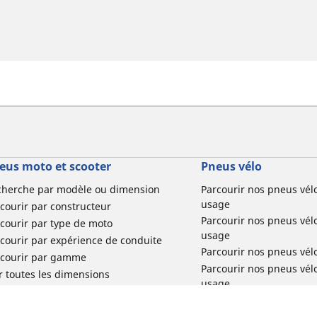
eus moto et scooter
Pneus vélo
cherche par modèle ou dimension
Parcourir nos pneus vél
usage
courir par constructeur
Parcourir nos pneus vél
courir par type de moto
usage
courir par expérience de conduite
Parcourir nos pneus vél
rcourir par gamme
Parcourir nos pneus vél
r toutes les dimensions
usage
Parcourir nos pneus vélo 
tourisme par usage