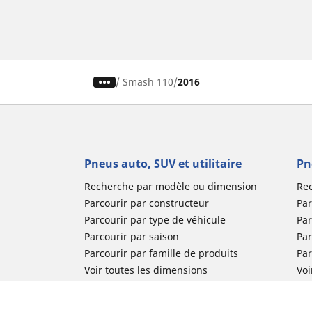
/
Smash 110
2016
Pneus auto, SUV et utilitaire
Pn
Recherche par modèle ou dimension
Re
Parcourir par constructeur
Par
Parcourir par type de véhicule
Par
Parcourir par saison
Par
Parcourir par famille de produits
Pa
Voir toutes les dimensions
Voi
Pneus voiture de collection
Pneus compétition / Motorsport