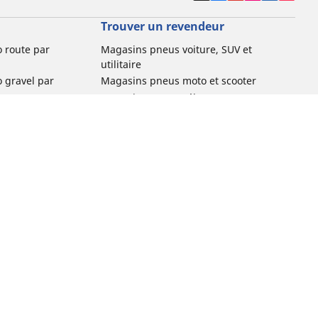
Trouver un revendeur
o route par
Magasins pneus voiture, SUV et
utilitaire
o gravel par
Magasins pneus moto et scooter
Magasins pneus vélo
o VTT par usage
Magasins pneus voiture de collection
o e-bike par
Magasins pneus compétition
Michelin et ses réseaux de distribution
ville et
o enfant par
o