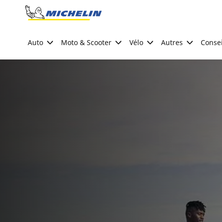
Go to page content
Go to page navigation
Auto
Moto & Scooter
Vélo
Autres
Consei