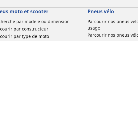
eus moto et scooter
Pneus vélo
cherche par modèle ou dimension
Parcourir nos pneus vél
usage
courir par constructeur
Parcourir nos pneus vél
courir par type de moto
usage
courir par expérience de conduite
Parcourir nos pneus vél
rcourir par gamme
Parcourir nos pneus vél
r toutes les dimensions
usage
Parcourir nos pneus vélo 
tourisme par usage
Votre configuration
Parcourir nos pneus vél
usage
Réclamation produit vél