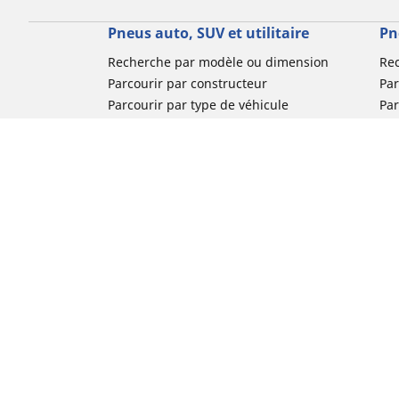
Pneus auto, SUV et utilitaire
Pn
Recherche par modèle ou dimension
Re
Parcourir par constructeur
Par
Parcourir par type de véhicule
Par
Parcourir par saison
Par
Parcourir par famille de produits
Pa
Voir toutes les dimensions
Voi
Pneus voiture de collection
Pneus compétition / Motorsport
Nos experts à votre service
FAQ auto
FAQ moto
Nous contacter