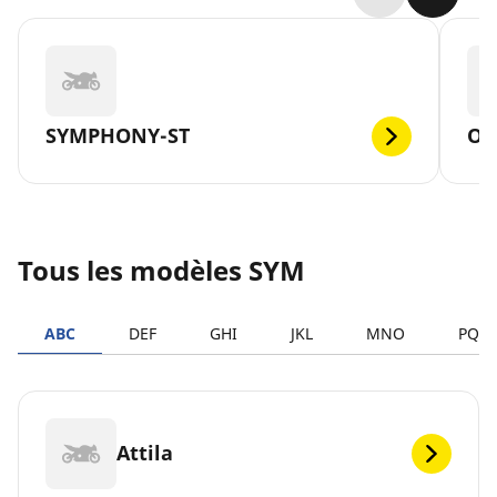
SYMPHONY-ST
OR
Tous les modèles SYM
ABC
DEF
GHI
JKL
MNO
PQR
Attila