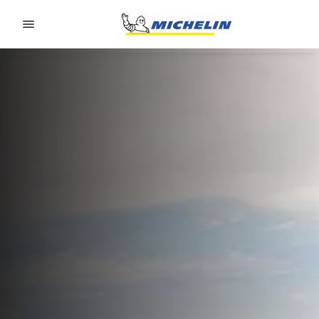
Go to page content
Go to page navigation