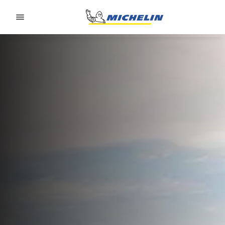
Go to page content
Go to page navigation