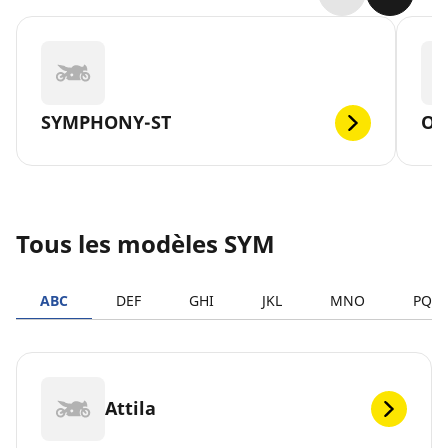
SYMPHONY-ST
OR
Tous les modèles SYM
ABC
DEF
GHI
JKL
MNO
PQR
Attila