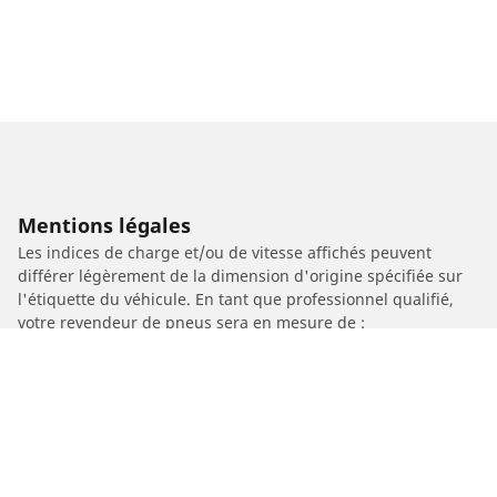
Mentions légales
Les indices de charge et/ou de vitesse affichés peuvent
différer légèrement de la dimension d'origine spécifiée sur
l'étiquette du véhicule. En tant que professionnel qualifié,
votre revendeur de pneus sera en mesure de :
1. Vous informer si l'indice de charge et/ou de vitesse des
pneus de remplacement est différent de celui des pneus
d'origine.
2. Déterminer si la pression du pneu devrait être adaptée à la
taille alternative proposée