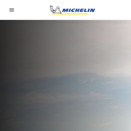
Go to page content
Go to page navigation