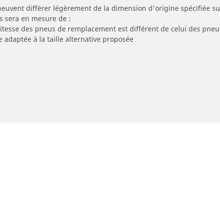
peuvent différer légèrement de la dimension d'origine spécifiée sur
s sera en mesure de :
 vitesse des pneus de remplacement est différent de celui des pneu
e adaptée à la taille alternative proposée
Votre configuration
eus moto et scooter
Pneus vélo
cherche par modèle ou dimension
Parcourir nos pneus vél