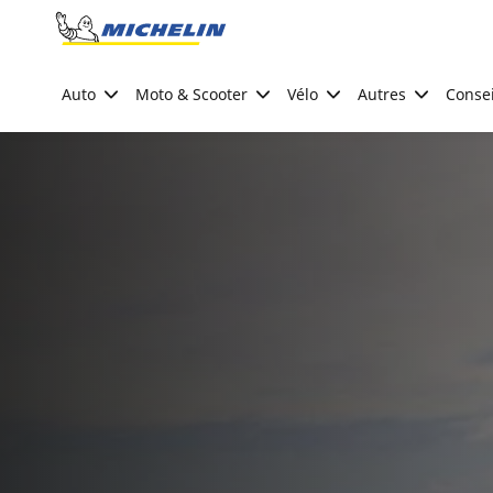
Go to page content
Go to page navigation
Auto
Moto & Scooter
Vélo
Autres
Consei