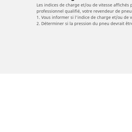
Les indices de charge et/ou de vitesse affichés 
professionnel qualifié, votre revendeur de pneu
1. Vous informer si l'indice de charge et/ou de
2. Déterminer si la pression du pneu devrait êtr
/
Car brands
TIGER
Pneus auto, SUV et utilitaire
Pn
Recherche par modèle ou dimension
Re