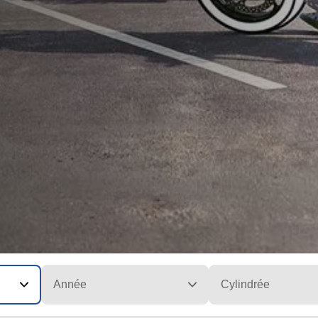
Année
Cylindrée