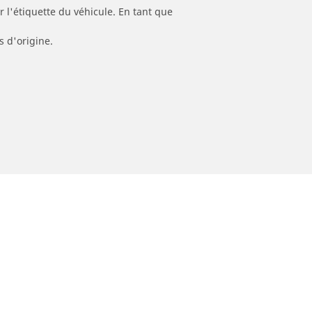
 l'étiquette du véhicule. En tant que
s d'origine.
Trouver un revendeur
o route par
Magasins pneus voiture, SUV et