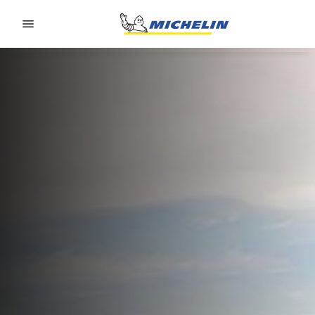
Go to page content
Go to page navigation