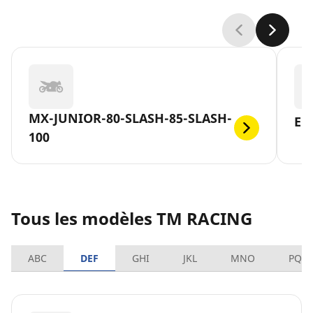
MX-JUNIOR-80-SLASH-85-SLASH-
EN
100
Tous les modèles TM RACING
ABC
DEF
GHI
JKL
MNO
PQR