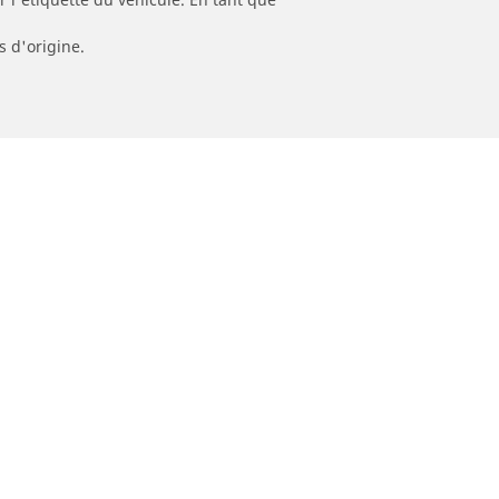
s d'origine.
Trouver un revendeur
o route par
Magasins pneus voiture, SUV et
utilitaire