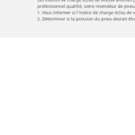
professionnel qualifié, votre revendeur de pneu
1. Vous informer si l'indice de charge et/ou de
2. Déterminer si la pression du pneu devrait êtr
/
Car brands
TM RACING
Pneus auto, SUV et utilitaire
Pn
Recherche par modèle ou dimension
Re
Parcourir par constructeur
Par