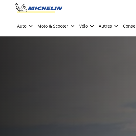
Go to page content
Go to page navigation
Auto
Moto & Scooter
Vélo
Autres
Consei