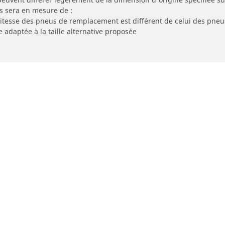
s sera en mesure de :
 vitesse des pneus de remplacement est différent de celui des pneu
e adaptée à la taille alternative proposée
Votre configuration
eus moto et scooter
Pneus vélo
cherche par modèle ou dimension
Parcourir nos pneus vél
usage
courir par constructeur