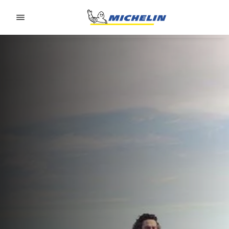
Go to page content
Go to page navigation