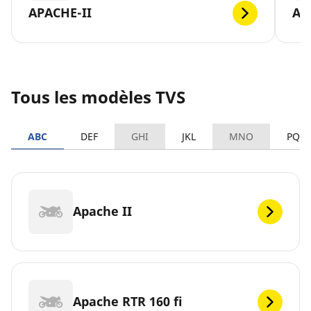
APACHE-II
AP
Tous les modèles TVS
ABC
DEF
GHI
JKL
MNO
PQR
Apache II
Apache RTR 160 fi