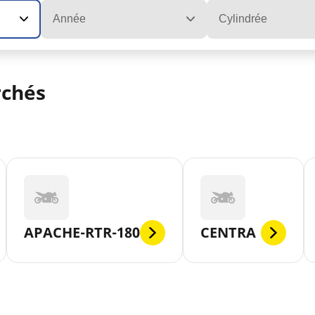
Année
Cylindrée
rchés
APACHE-RTR-180
CENTRA