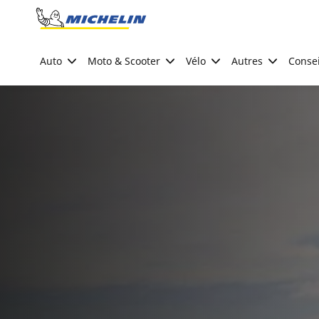
Go to page content
Go to page navigation
Auto
Moto & Scooter
Vélo
Autres
Consei