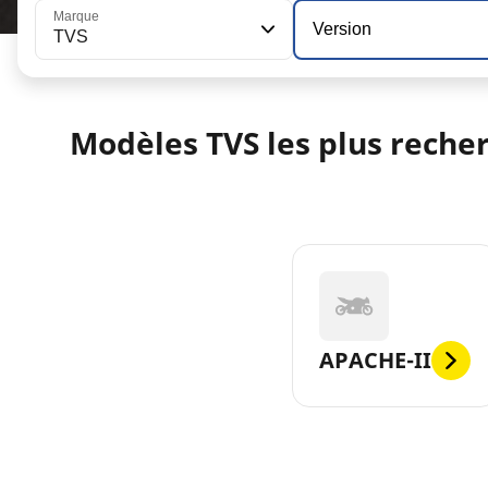
Marque
Version
TVS
Modèles TVS les plus reche
APACHE-II