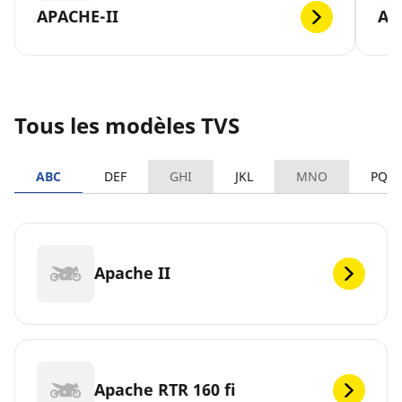
APACHE-II
AP
Tous les modèles TVS
ABC
DEF
GHI
JKL
MNO
PQR
Apache II
Apache RTR 160 fi