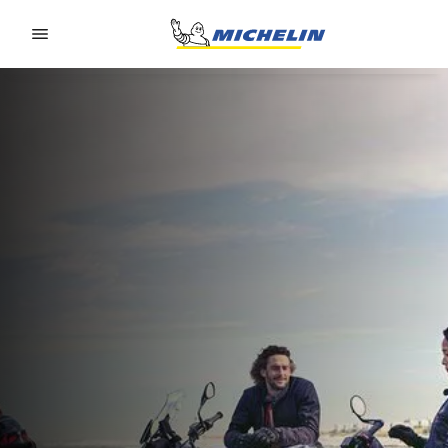
Go to page content
Go to page navigation