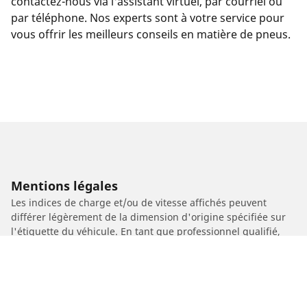
contactez-nous via l'assistant virtuel, par courriel ou
par téléphone. Nos experts sont à votre service pour
vous offrir les meilleurs conseils en matière de pneus.
Mentions légales
Les indices de charge et/ou de vitesse affichés peuvent
différer légèrement de la dimension d'origine spécifiée sur
l'étiquette du véhicule. En tant que professionnel qualifié,
votre revendeur de pneus sera en mesure de :
1. Vous informer si l'indice de charge et/ou de vitesse des
pneus de remplacement est différent de celui des pneus
d'origine.
2. Déterminer si la pression du pneu devrait être adaptée à la