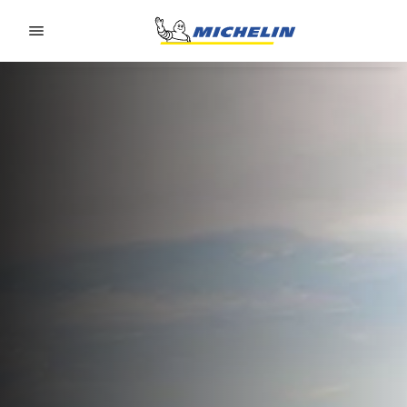
Go to page content
Go to page navigation