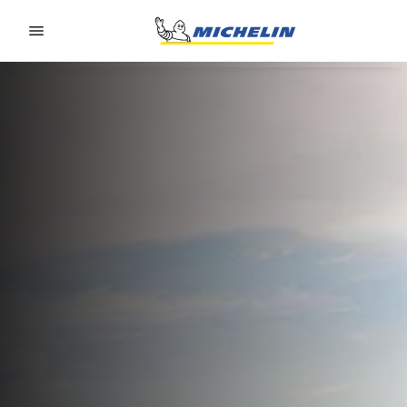
Go to page content
Go to page navigation