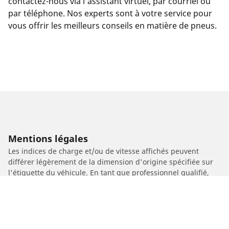
contactez-nous via l'assistant virtuel, par courriel ou
par téléphone. Nos experts sont à votre service pour
vous offrir les meilleurs conseils en matière de pneus.
Mentions légales
Les indices de charge et/ou de vitesse affichés peuvent
différer légèrement de la dimension d'origine spécifiée sur
l'étiquette du véhicule. En tant que professionnel qualifié,
votre revendeur de pneus sera en mesure de :
1. Vous informer si l'indice de charge et/ou de vitesse des
pneus de remplacement est différent de celui des pneus
d'origine.
2. Déterminer si la pression du pneu devrait être adaptée à la