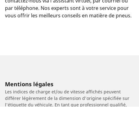
contactez-nous via l'assistant virtuel, par courriel ou
par téléphone. Nos experts sont à votre service pour
vous offrir les meilleurs conseils en matière de pneus.
Mentions légales
Les indices de charge et/ou de vitesse affichés peuvent
différer légèrement de la dimension d'origine spécifiée sur
l'étiquette du véhicule. En tant que professionnel qualifié,
votre revendeur de pneus sera en mesure de :
1. Vous informer si l'indice de charge et/ou de vitesse des
pneus de remplacement est différent de celui des pneus
d'origine.
2. Déterminer si la pression du pneu devrait être adaptée à la