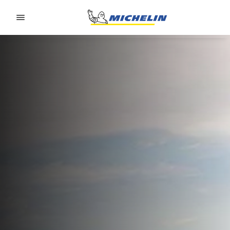
Go to page content
Go to page navigation