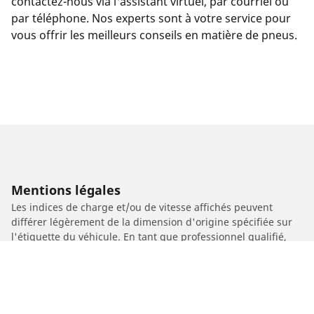
contactez-nous via l'assistant virtuel, par courriel ou
par téléphone. Nos experts sont à votre service pour
vous offrir les meilleurs conseils en matière de pneus.
Mentions légales
Les indices de charge et/ou de vitesse affichés peuvent
différer légèrement de la dimension d'origine spécifiée sur
l'étiquette du véhicule. En tant que professionnel qualifié,
votre revendeur de pneus sera en mesure de :
1. Vous informer si l'indice de charge et/ou de vitesse des
pneus de remplacement est différent de celui des pneus
d'origine.
2. Déterminer si la pression du pneu devrait être adaptée à la