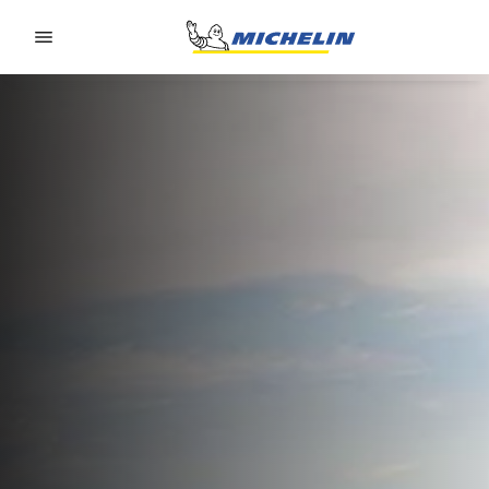
Go to page content
Go to page navigation