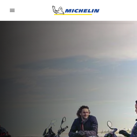
Go to page content
Go to page navigation