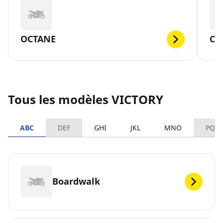
OCTANE
CR
Tous les modèles VICTORY
ABC
DEF
GHI
JKL
MNO
PQR
Boardwalk