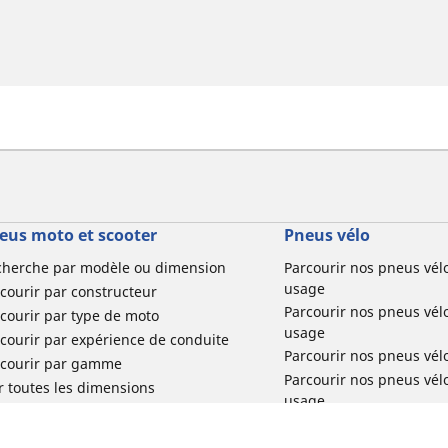
eus moto et scooter
Pneus vélo
cherche par modèle ou dimension
Parcourir nos pneus vél
usage
courir par constructeur
Parcourir nos pneus vél
courir par type de moto
usage
courir par expérience de conduite
Parcourir nos pneus vél
rcourir par gamme
Parcourir nos pneus vél
r toutes les dimensions
usage
Parcourir nos pneus vélo 
tourisme par usage