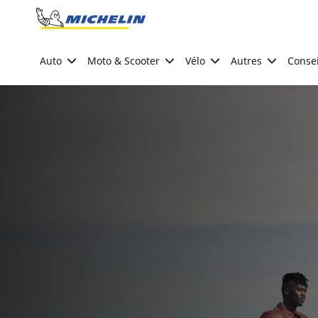
Go to page content
Go to page navigation
Auto
Moto & Scooter
Vélo
Autres
Consei