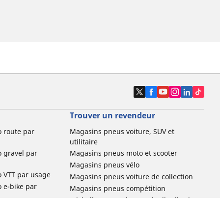
Trouver un revendeur
o route par
Magasins pneus voiture, SUV et
utilitaire
o gravel par
Magasins pneus moto et scooter
Magasins pneus vélo
o VTT par usage
Magasins pneus voiture de collection
o e-bike par
Magasins pneus compétition
Michelin et ses réseaux de distribution
ville et