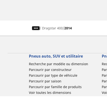
/
Dragstar 400
2014
Pneus auto, SUV et utilitaire
Pn
Recherche par modèle ou dimension
Re
Parcourir par constructeur
Par
Parcourir par type de véhicule
Par
Parcourir par saison
Par
Parcourir par famille de produits
Pa
Voir toutes les dimensions
Voi
Pneus voiture de collection
Pneus compétition / Motorsport