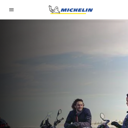
Go to page content
Go to page navigation