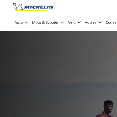
Go to page content
Go to page navigation
Auto
Moto & Scooter
Vélo
Autres
Consei