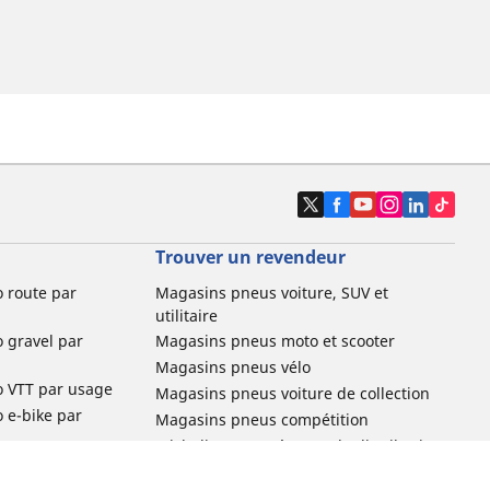
Trouver un revendeur
o route par
Magasins pneus voiture, SUV et
utilitaire
o gravel par
Magasins pneus moto et scooter
Magasins pneus vélo
o VTT par usage
Magasins pneus voiture de collection
o e-bike par
Magasins pneus compétition
Michelin et ses réseaux de distribution
ville et