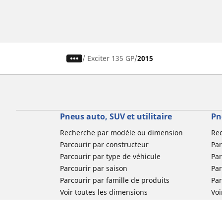
/
Exciter 135 GP
2015
Pneus auto, SUV et utilitaire
Pn
Recherche par modèle ou dimension
Re
Parcourir par constructeur
Par
Parcourir par type de véhicule
Par
Parcourir par saison
Par
Parcourir par famille de produits
Pa
Voir toutes les dimensions
Voi
Pneus voiture de collection
Pneus compétition / Motorsport