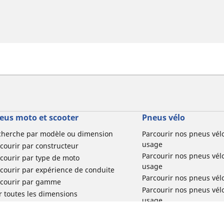
eus moto et scooter
Pneus vélo
cherche par modèle ou dimension
Parcourir nos pneus vél
usage
courir par constructeur
Parcourir nos pneus vél
courir par type de moto
usage
courir par expérience de conduite
Parcourir nos pneus vél
rcourir par gamme
Parcourir nos pneus vél
r toutes les dimensions
usage
Parcourir nos pneus vélo 
tourisme par usage