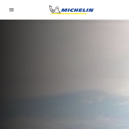
Go to page content
Go to page navigation