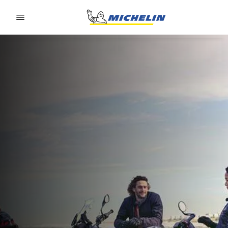
Go to page content
Go to page navigation