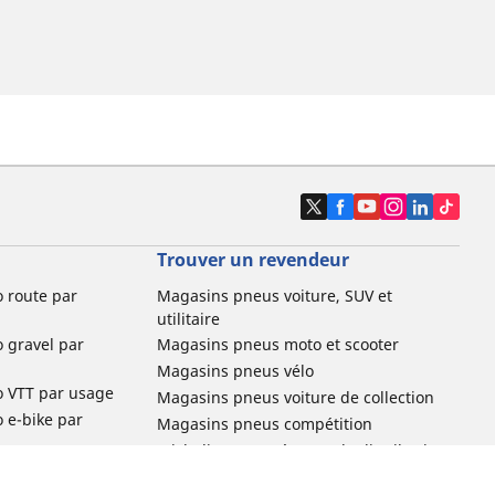
Trouver un revendeur
o route par
Magasins pneus voiture, SUV et
utilitaire
o gravel par
Magasins pneus moto et scooter
Magasins pneus vélo
o VTT par usage
Magasins pneus voiture de collection
o e-bike par
Magasins pneus compétition
Michelin et ses réseaux de distribution
ville et