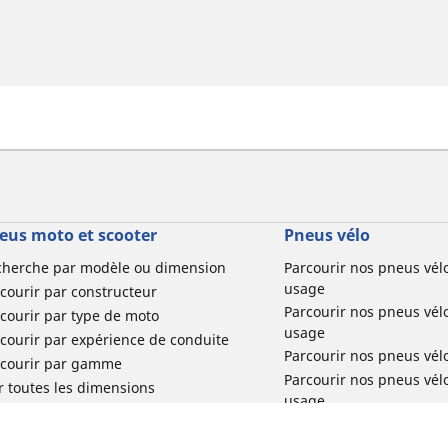
eus moto et scooter
Pneus vélo
cherche par modèle ou dimension
Parcourir nos pneus vél
usage
courir par constructeur
Parcourir nos pneus vél
courir par type de moto
usage
courir par expérience de conduite
Parcourir nos pneus vél
rcourir par gamme
Parcourir nos pneus vél
r toutes les dimensions
usage
Parcourir nos pneus vélo 
tourisme par usage