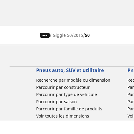
/
Giggle 50
2015
50
Pneus auto, SUV et utilitaire
Pn
Recherche par modèle ou dimension
Re
Parcourir par constructeur
Par
Parcourir par type de véhicule
Par
Parcourir par saison
Par
Parcourir par famille de produits
Pa
Voir toutes les dimensions
Voi
Pneus voiture de collection
Pneus compétition / Motorsport