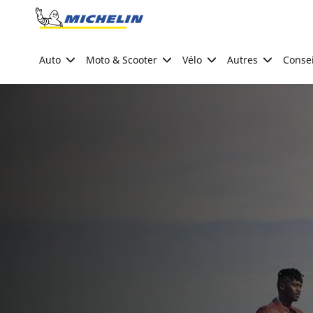
Go to page content
Go to page navigation
Auto
Moto & Scooter
Vélo
Autres
Consei