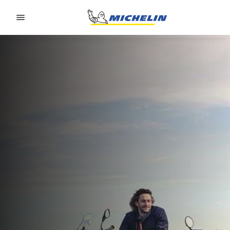
Go to page content
Go to page navigation