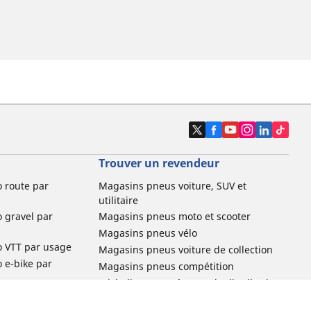
Trouver un revendeur
o route par
Magasins pneus voiture, SUV et
utilitaire
o gravel par
Magasins pneus moto et scooter
Magasins pneus vélo
o VTT par usage
Magasins pneus voiture de collection
o e-bike par
Magasins pneus compétition
Michelin et ses réseaux de distribution
ville et