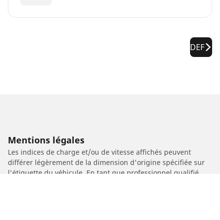
DEF
Mentions légales
Les indices de charge et/ou de vitesse affichés peuvent
différer légèrement de la dimension d'origine spécifiée sur
l'étiquette du véhicule. En tant que professionnel qualifié,
votre revendeur de pneus sera en mesure de :
1. Vous informer si l'indice de charge et/ou de vitesse des
pneus de remplacement est différent de celui des pneus
d'origine.