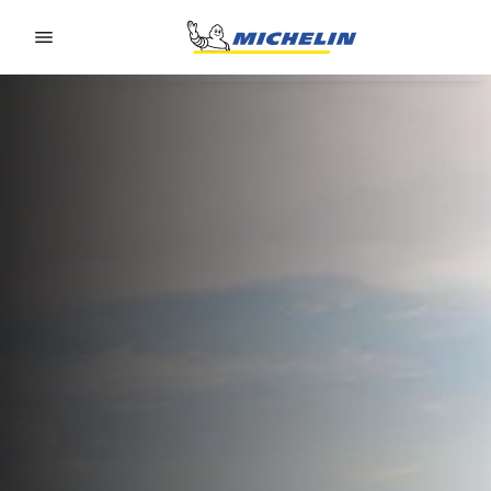
Go to page content
Go to page navigation