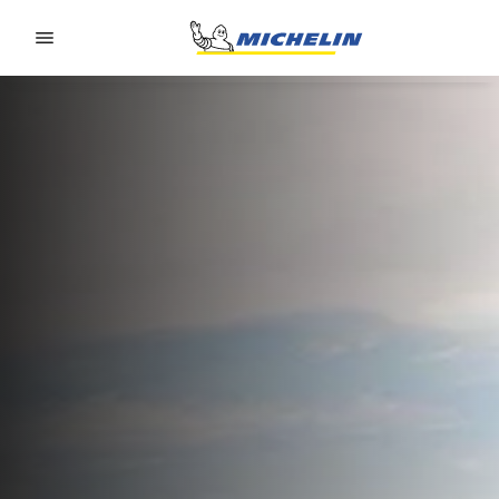
Go to page content
Go to page navigation