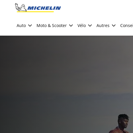
Go to page content
Go to page navigation
Auto
Moto & Scooter
Vélo
Autres
Consei