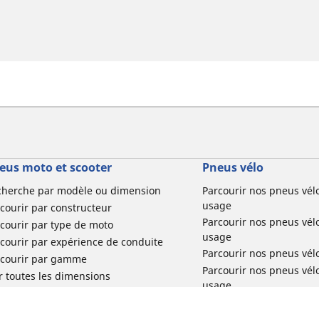
eus moto et scooter
Pneus vélo
cherche par modèle ou dimension
Parcourir nos pneus vél
usage
courir par constructeur
Parcourir nos pneus vél
courir par type de moto
usage
courir par expérience de conduite
Parcourir nos pneus vél
rcourir par gamme
Parcourir nos pneus vél
r toutes les dimensions
usage
Parcourir nos pneus vélo 
tourisme par usage