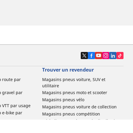
Trouver un revendeur
o route par
Magasins pneus voiture, SUV et
utilitaire
o gravel par
Magasins pneus moto et scooter
Magasins pneus vélo
o VTT par usage
Magasins pneus voiture de collection
o e-bike par
Magasins pneus compétition
Michelin et ses réseaux de distribution
ville et