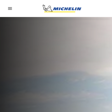
Go to page content
Go to page navigation