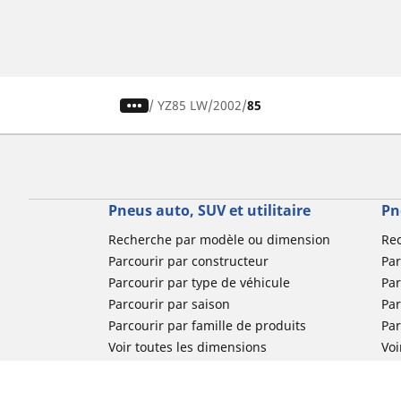
/
YZ85 LW
2002
85
Pneus auto, SUV et utilitaire
Pn
Recherche par modèle ou dimension
Re
Parcourir par constructeur
Par
Parcourir par type de véhicule
Par
Parcourir par saison
Par
Parcourir par famille de produits
Pa
Voir toutes les dimensions
Voi
Pneus voiture de collection
Pneus compétition / Motorsport