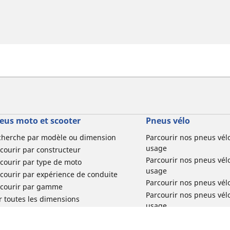
eus moto et scooter
Pneus vélo
cherche par modèle ou dimension
Parcourir nos pneus vél
usage
courir par constructeur
Parcourir nos pneus vél
courir par type de moto
usage
courir par expérience de conduite
Parcourir nos pneus vél
rcourir par gamme
Parcourir nos pneus vél
r toutes les dimensions
usage
Parcourir nos pneus vélo 
tourisme par usage