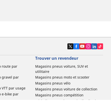
Trouver un revendeur
o route par
Magasins pneus voiture, SUV et
utilitaire
o gravel par
Magasins pneus moto et scooter
Magasins pneus vélo
o VTT par usage
Magasins pneus voiture de collection
o e-bike par
Magasins pneus compétition
Michelin et ses réseaux de distribution
ville et