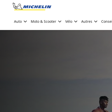
Go to page content
Go to page navigation
Auto
Moto & Scooter
Vélo
Autres
Consei