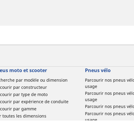
eus moto et scooter
Pneus vélo
cherche par modèle ou dimension
Parcourir nos pneus vél
usage
courir par constructeur
Parcourir nos pneus vél
courir par type de moto
usage
courir par expérience de conduite
Parcourir nos pneus vél
rcourir par gamme
Parcourir nos pneus vél
r toutes les dimensions
usage
Parcourir nos pneus vélo 
tourisme par usage