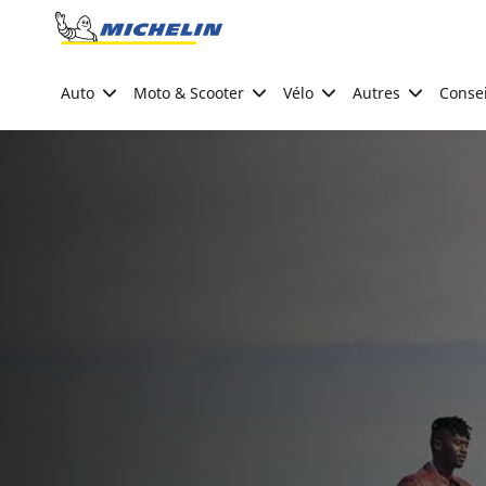
Go to page content
Go to page navigation
Auto
Moto & Scooter
Vélo
Autres
Consei