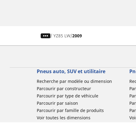
/
YZ85 LW
2009
Pneus auto, SUV et utilitaire
Pn
Recherche par modèle ou dimension
Re
Parcourir par constructeur
Par
Parcourir par type de véhicule
Par
Parcourir par saison
Par
Parcourir par famille de produits
Pa
Voir toutes les dimensions
Voi
Pneus voiture de collection
Pneus compétition / Motorsport