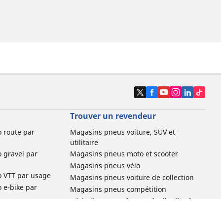
Trouver un revendeur
o route par
Magasins pneus voiture, SUV et
utilitaire
o gravel par
Magasins pneus moto et scooter
Magasins pneus vélo
o VTT par usage
Magasins pneus voiture de collection
o e-bike par
Magasins pneus compétition
Michelin et ses réseaux de distribution
ville et