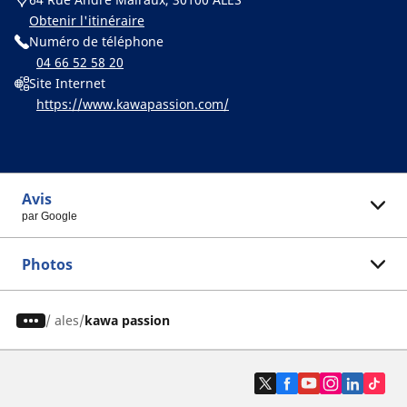
Obtenir l'itinéraire
Numéro de téléphone
04 66 52 58 20
Site Internet
https://www.kawapassion.com/
Avis
par Google
Photos
/
ales
kawa passion