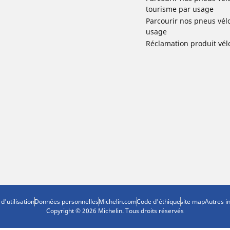
tourisme par usage
Parcourir nos pneus vél
usage
Réclamation produit vél
d'utilisation
Données personnelles
Michelin.com
Code d'éthique
site map
Autres i
Copyright © 2026 Michelin. Tous droits réservés