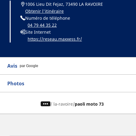
1006 Lieu Dit Fejaz, 73490 LA RAVOIRE
Obtenir l'itinéraire
Numéro de téléphone
04 79 44 35 22
Site Internet
https://reseau.maxxess.fr/
Avis
par Google
Photos
/
la-ravoire
paoli moto 73