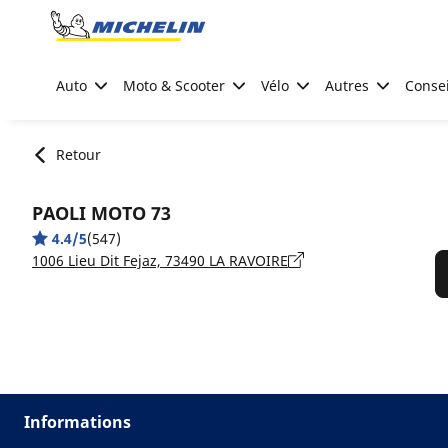
Go to page content
Go to page navigation
Auto
Moto & Scooter
Vélo
Autres
Consei
Retour
PAOLI MOTO 73
4.4/5
(547)
1006 Lieu Dit Fejaz, 73490 LA RAVOIRE
Informations